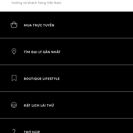
trường và khách hàng Việt Nam.
MUA TRỰC TUYẾN
TÌM ĐẠI LÝ GẦN NHẤT
BOUTIQUE LIFESTYLE
ĐẶT LỊCH LÁI THỬ
TRỢ GIÚP