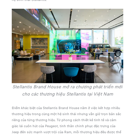
Stellantis Brand House mở ra chương phát triển mới
cho các thương hiệu Stellantis tại Việt Nam
Điểm khác biệt của Stellantis Brand House nằm ở việc kết hợp nhiều
thương hiệu trong cùng một hệ sinh thái nhưng vẫn giữ trọn bản sắc
riêng của từng thương hiệu. Từ phong cách thiết kế tinh tế và cảm
giác lái cuốn hút của Peugeot, tinh thần chinh phục đặc trưng của
Jeep đến sức mạnh vượt trội của Ram, mỗi thương hiệu đều được thể