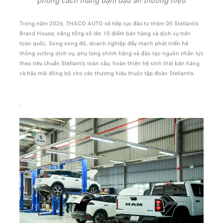
phong cách mang đậm dấu ấn thương hiệu
Trong năm 2026, THACO AUTO sẽ tiếp tục đầu tư thêm 05 Stellantis
Brand House, nâng tổng số lên 10 điểm bán hàng và dịch vụ trên
toàn quốc. Song song đó, doanh nghiệp đẩy mạnh phát triển hệ
thống xưởng dịch vụ, phụ tùng chính hãng và đào tạo nguồn nhân lực
theo tiêu chuẩn Stellantis toàn cầu, hoàn thiện hệ sinh thái bán hàng
và hậu mãi đồng bộ cho các thương hiệu thuộc tập đoàn Stellantis.
.