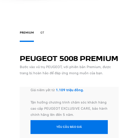
PREMIUM
GT
PEUGEOT 5008 PREMIUM
PEU
Bước vào vũ trụ PEUGEOT, với phiên bản Premium, được
Khám phá 
trang bị hoàn hảo để đáp ứng mong muốn của bạn.
cao cấp c
Giá niêm yết từ
1.109 triệu đồng.
Giá
Tận hưởng chương trình chăm sóc khách hàng
Tậ
cao cấp PEUGEOT EXCLUSIVE CARE, bảo hành
ca
chính hãng lên đến 5 năm.
ch
YÊU CẦU BÁO GIÁ