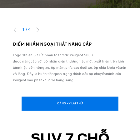
1
/
4
TRỞ VỀ
TIẾP
ĐIỂM NHẤN NGOẠI THẤT NÂNG CẤP
PEU
ang
Logo ‘Khiên Sư Tử’ hoàn toànmới: Peugeot 5008
Khoan
được nângcấp với bộ nhận diện thươnghiệu mới, xuất hiện trên lưới
màn h
tảnnhiệt, bên hông xe, ốp mâm,phía sau đuôi xe, ốp chìa khóa vàtrên
inch 
vô lăng. Đây là bước tiếnquan trọng đánh dấu sự chuyểnmình của
mắt k
Peugeot vào phânkhúc xe hạng sang.
ĐĂNG KÝ LÁI THỬ
SUV 7 CHỖ