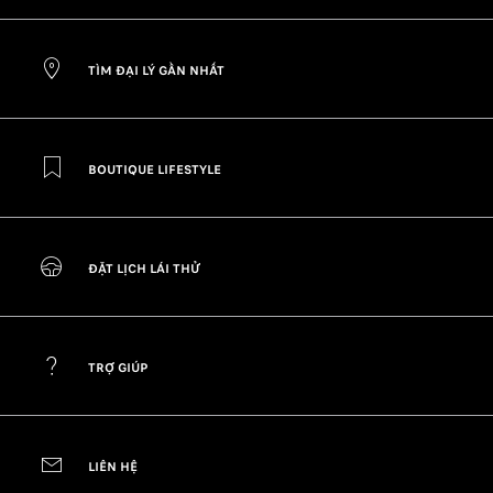
TÌM ĐẠI LÝ GẦN NHẤT
BOUTIQUE LIFESTYLE
ĐẶT LỊCH LÁI THỬ
TRỢ GIÚP
LIÊN HỆ