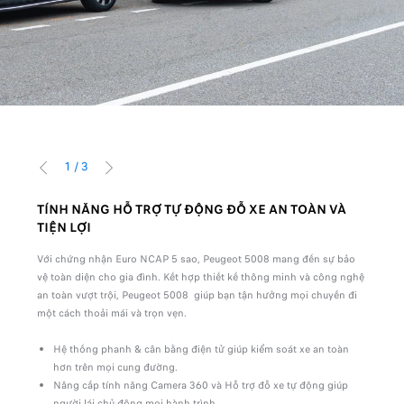
1
/
3
TRỞ VỀ
TIẾP
TÍNH NĂNG HỖ TRỢ TỰ ĐỘNG ĐỖ XE AN TOÀN VÀ
ĐỘN
TIỆN LỢI
VÀ 
 chỉnh
Với chứng nhận Euro NCAP 5 sao, Peugeot 5008 mang đến sự bảo
New P
ng
vệ toàn diện cho gia đình. Kết hợp thiết kế thông minh và công nghệ
tiết 
 cần
an toàn vượt trội, Peugeot 5008 giúp bạn tận hưởng mọi chuyến đi
liên 
một cách thoải mái và trọn vẹn.
àng
Hệ thống phanh & cân bằng điện tử giúp kiểm soát xe an toàn
hơn trên mọi cung đường.
Nâng cấp tính năng Camera 360 và Hỗ trợ đỗ xe tự động giúp
người lái chủ động mọi hành trình.