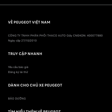
VỀ PEUGEOT VIỆT NAM
CÔNG TY TNHH PHÂN PHỐI THACO AUTO Giấy CNĐKDN: 400077880
Ngày cấp 27/10/2010
TRUY CẬP NHANH
Yêu cầu báo giá
Đăng ký lái thử
DÀNH CHO CHỦ XE PEUGEOT
BẢO DƯỠNG
TÌM HIỂU THÊM VỀ PEUGEOT