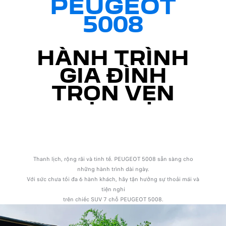
PEUGEOT
5008
HÀNH TRÌNH
GIA ĐÌNH
TRỌN VẸN
Thanh lịch, rộng rãi và tinh tế. PEUGEOT 5008 sẵn sàng cho
những hành trình dài ngày.
Với sức chưa tối đa 6 hành khách, hãy tận hưởng sự thoải mái và
tiện nghi
trên chiếc SUV 7 chỗ PEUGEOT 5008.