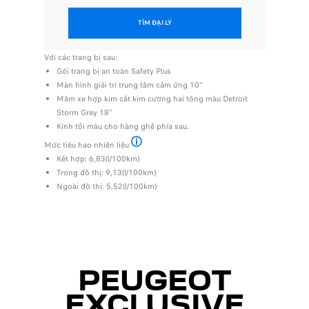
TÌM ĐẠI LÝ
Với các trang bị sau:
Với các t
Gói trang bị an toàn Safety Plus
Công n
Màn hình giải trí trung tâm cảm ứng 10"
thống
Mâm xe hợp kim cắt kim cương hai tông màu Detroit
Mâm x
Storm Grey 18"
19"
Kính tối màu cho hàng ghế phía sau.
Trần x
Bàn đ
Mức tiêu hao nhiên liệu
Theo giấy chứng nhận số 23KDR/010052-00
Kết hợp: 6,83(l/100km)
Mức tiêu 
Trong đô thị: 9,13(l/100km)
Kết hợ
Ngoài đô thị: 5,52(l/100km)
Trong 
Ngoài 
PEUGEOT
EXCLUSIVE