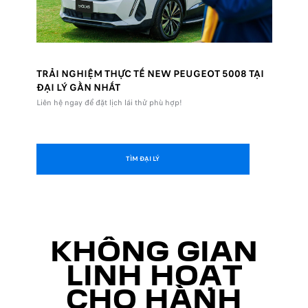
TRẢI NGHIỆM THỰC TẾ NEW PEUGEOT 5008 TẠI
ĐẠI LÝ GẦN NHẤT
Liên hệ ngay để đặt lịch lái thử phù hợp!
TÌM ĐẠI LÝ
KHÔNG GIAN
LINH HOẠT
CHO HÀNH