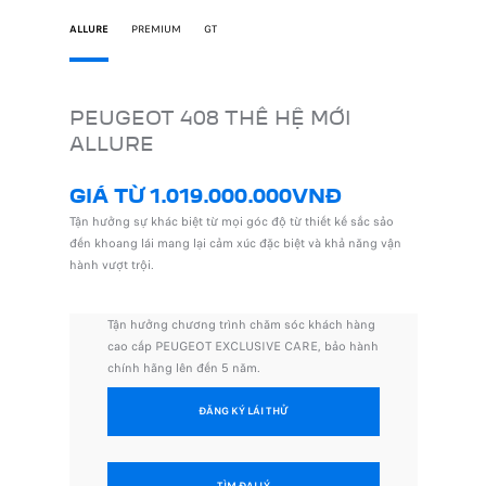
ALLURE
PREMIUM
GT
GT
PEUGEOT 408 THẾ HỆ MỚI
PEUG
ALLURE
MỚI 
ặc biệt
GIÁ TỪ 1.019.000.000VNĐ
GIÁ 
Tận hưởng sự khác biệt từ mọi góc độ từ thiết kế sắc sảo
Tận hưởng
đến khoang lái mang lại cảm xúc đặc biệt và khả năng vận
đến khoan
hành vượt trội.
hành vượt
àng
ành
Tận hưởng chương trình chăm sóc khách hàng
Tậ
cao cấp PEUGEOT EXCLUSIVE CARE, bảo hành
ca
chính hãng lên đến 5 năm.
ch
ĐĂNG KÝ LÁI THỬ
TÌM ĐẠI LÝ