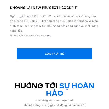
TRỞ VỀ
TIẾP
KHOANG LÁI NEW PEUGEOT I-COCKPIT
ĐỀ 
iác
Ngôn ngữ thiết kế PEUGEOT i-Cockpit® thế hệ mới với vô lăng nhỏ
Không
trình
gọn, bảng điều khiển 3D kết hợp bảng điều khiển kỹ thuật số và màn
rãi, 
hình cảm ứng trung tâm 10" HD, mang đến công nghệ và chất lượng
được 
iển
hàng đầu.
và ph
*Nhận đặt hàng và giao xe ngay
ĐĂNG KÝ LÁI THỬ
HƯỚNG TỚI
SỰ HOÀN
HẢO
Khả năng vận hành mạnh mẽ
nhờ nền tảng khung gầm và động cơ thế hệ mới,