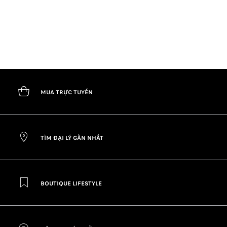
MUA TRỰC TUYẾN
TÌM ĐẠI LÝ GẦN NHẤT
BOUTIQUE LIFESTYLE