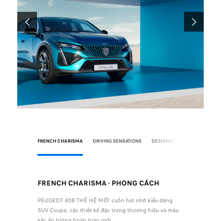
TRỞ VỀ
TIẾP
FRENCH CHARISMA
DRIVING SENSATIONS
DESIGNED TO LAST
MẠNH 
T
FRENCH CHARISMA - PHONG CÁCH
DRIVING
LÁI ĐẦY
có phong
PEUGEOT 408 THẾ HỆ MỚI cuốn hút nhờ kiểu dáng
ác thương
SUV Coupe, các thiết kế đặc trưng thương hiệu và màu
Khơi dậy c
sắc ấn tượng hoàn toàn mới.​
thông qua ​