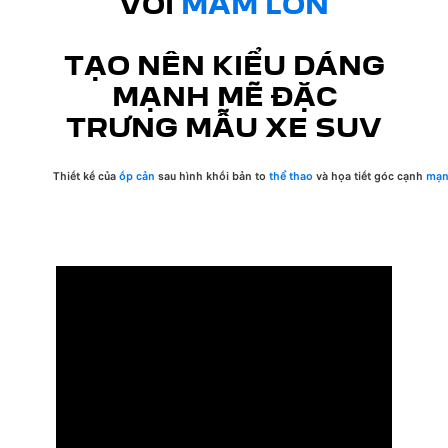
VỚI
MÂM LỚN
TẠO NÊN KIỂU DÁNG
MẠNH MẼ ĐẶC
TRƯNG MẪU XE SUV
Thiết kế của
ốp cản
sau hình khối bản to
thể thao
và họa tiết góc cạnh
mạn