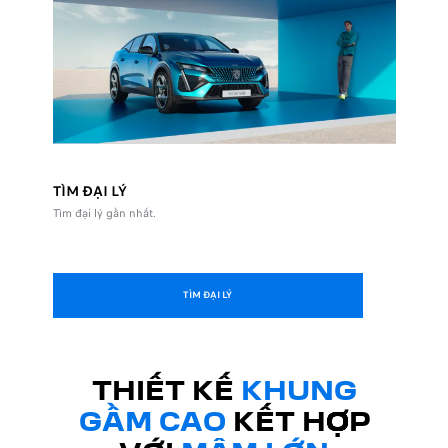
TÌM ĐẠI LÝ
Tìm đại lý gần nhất.
TÌM ĐẠI LÝ
THIẾT KẾ
KHUNG
GẦM CAO
KẾT HỢP