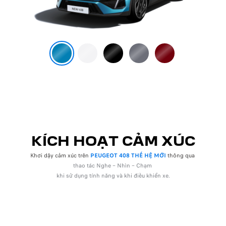
KÍCH HOẠT CẢM XÚC
Khơi dậy cảm xúc trên
PEUGEOT 408 THẾ HỆ MỚI
thông qua ​
thao tác Nghe – Nhìn – Chạm
khi sử dụng tính năng và khi ​
điều khiển xe.