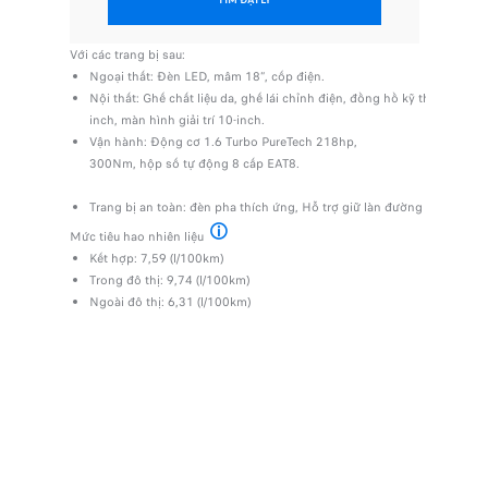
o
 xe, cửa
Với các trang bị sau:
Với các tr
Ngoại thất: Đèn LED, mâm 18”, cốp điện.​
Ngoại 
vị trí
Nội thất: Ghế chất liệu da, ghế lái chỉnh điện, đồng hồ kỹ thuật số 10-
Nội th
inch, màn hình giải trí 10-inch.​
Claudi
Vận hành: Động cơ 1.6 Turbo PureTech 218hp,
Trang 
300Nm, hộp số tự động 8 cấp EAT8.​
Go, ph
Mức tiêu 
Trang bị an toàn: đèn pha thích ứng, Hỗ trợ giữ làn đường
Kết hợ
Mức tiêu hao nhiên liệu
Trong 
Theo giấy chứng nhận số 23KDR/010026-00
Kết hợp: 7,59 (l/100km)
Ngoài 
Trong đô thị: 9,74 (l/100km)
Ngoài đô thị: 6,31 (l/100km)