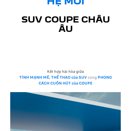
HỆ MỚI
SUV COUPE CHÂU
ÂU
Kết hợp hài hòa giữa
TÍNH MẠNH MẼ, THỂ THAO của SUV
cùng
PHONG
CÁCH CUỐN HÚT của COUPE