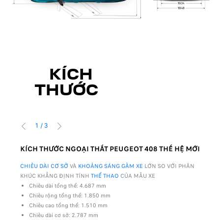
KÍCH
THƯỚC
1
/
3
TRỞ VỀ
TIẾP
KÍCH THƯỚC NGOẠI THẤT PEUGEOT 408 THẾ HỆ MỚI
KÍC
P
CHIỀU DÀI CƠ SỞ
VÀ
KHOẢNG SÁNG GẦM XE
LỚN SO VỚI PHÂN
THIẾ
KHÚC KHẲNG ĐỊNH TÍNH
THỂ THAO
CỦA MẪU XE​
TRỘI
Chiều dài tổng thể: 4.687 mm
Phía 
Chiều rộng tổng thể: 1.850 mm
K
Chiều cao tổng thể: 1.510 mm
K
Chiều dài cơ sở: 2.787 mm
K