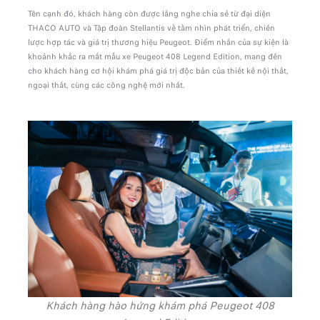
Tên cạnh đó, khách hàng còn được lắng nghe chia sẻ từ đại diện
THACO AUTO và Tập đoàn Stellantis về tầm nhìn phát triển, chiến
lược hợp tác và giá trị thương hiệu Peugeot. Điểm nhấn của sự kiện là
khoảnh khắc ra mắt mẫu xe Peugeot 408 Legend Edition, mang đến
cho khách hàng cơ hội khám phá giá trị độc bản của thiết kế nội thất,
ngoại thất, cùng các công nghệ mới nhất.
Khách hàng hào hứng khám phá Peugeot 408