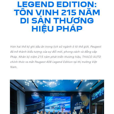
LEGEND EDITION:
TÔN VINH 215 NĂM
DI SẢN THƯƠNG
HIỆU PHÁP
Hơn hai thế kỷ ghi dấu ấn trong lịch sử ngành ô tô thế giới, Peugeot
đã trở thành biểu tượng của sự đổi mới, phong cách và đẳng cấp
Pháp. Nhân kỷ niệm 215 năm phát triển thương hiệu, THACO AUTO
chính thức ra mắt Peugeot 408 Legend Edition tại thị trường Việt
Nam.