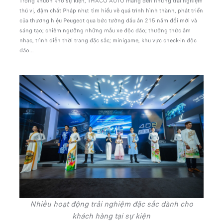
Trong khuôn khổ sự kiện, THACO AUTO mang đến những trải nghiệm
thú vị, đậm chất Pháp như: tìm hiểu về quá trình hình thành, phát triển
của thương hiệu Peugeot qua bức tường dấu ấn 215 năm đổi mới và
sáng tạo; chiêm ngưỡng những mẫu xe độc đáo; thưởng thức âm
nhạc, trình diễn thời trang đặc sắc; minigame, khu vực check-in độc
đáo...
Nhiều hoạt động trải nghiệm đặc sắc dành cho
khách hàng tại sự kiện