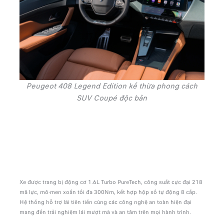
Peugeot 408 Legend Edition kế thừa phong cách
SUV Coupé độc bản
Xe được trang bị động cơ 1.6L Turbo PureTech, công suất cực đại 218
mã lực, mô-men xoắn tối đa 300Nm, kết hợp hộp số tự động 8 cấp.
Hệ thống hỗ trợ lái tiên tiến cùng các công nghệ an toàn hiện đại
mang đến trải nghiệm lái mượt mà và an tâm trên mọi hành trình.