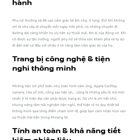
hành
Phụ nữ thường sẽ đề cao cảm giác lái êm nhẹ, ít rung. Đôi khi không
chỉ là nhu cầu di chuyển mỗi ngày trên phố, có những chuyến đi
đường dài càng khiến họ ưu tiên sự thoải mái, êm ái của động cơ. Khi
có được sự tận hưởng, người phụ nữ sẽ thỏa sức khám phá và tự do
đi đến bất cứ đâu với chiếc ô tô nâng tầm cảm giác lái của họ.
Trang bị công nghệ & tiện
nghi thông minh
Những tiện ích phổ biến như màn hình cảm ứng, Apple CarPlay,
camera, cửa sổ trời, cổng sạc tiện lợi,...cũng là những yếu tố mà một
chiếc ô tô hiện đại cần phải được trang bị. Dù chỉ là chi tiết nhỏ,
nhưng nâng tầm trải nghiệm tiện nghi, thể hiện rõ tư duy thiết kế
thông minh qua từng điểm chạm tinh tế, giúp bạn cảm nhận trọn vẹn
sự thoải mái bên trong khoang lái.
Tính an toàn & khả năng tiết