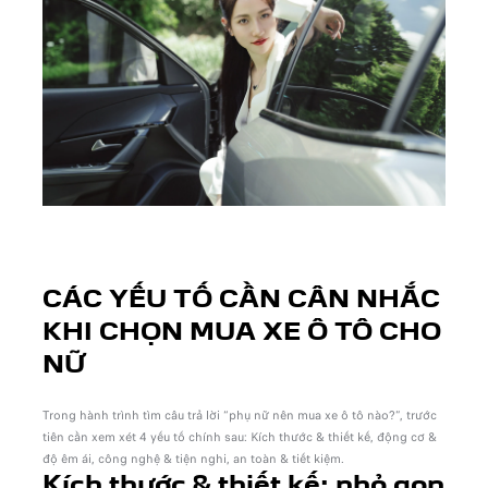
CÁC YẾU TỐ CẦN CÂN NHẮC
KHI CHỌN MUA XE Ô TÔ CHO
NỮ
Trong hành trình tìm câu trả lời “phụ nữ nên mua xe ô tô nào?”, trước
tiên cần xem xét 4 yếu tố chính sau: Kích thước & thiết kế, động cơ &
độ êm ái, công nghệ & tiện nghi, an toàn & tiết kiệm.
Kích thước & thiết kế: nhỏ gọn