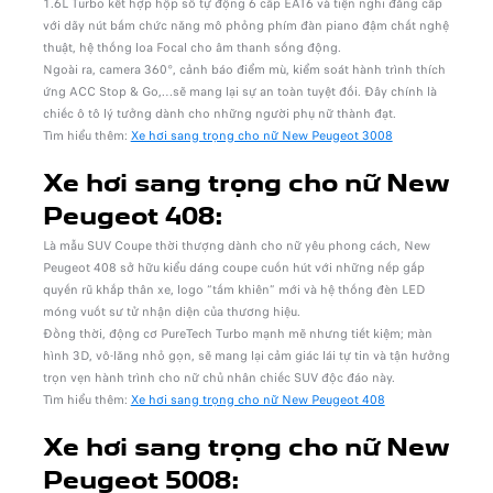
1.6L Turbo kết hợp hộp số tự động 6 cấp EAT6 và tiện nghi đẳng cấp
với dãy nút bấm chức năng mô phỏng phím đàn piano đậm chất nghệ
thuật, hệ thống loa Focal cho âm thanh sống động.
Ngoài ra, camera 360°, cảnh báo điểm mù, kiểm soát hành trình thích
ứng ACC Stop & Go,…sẽ mang lại sự an toàn tuyệt đối. Đây chính là
chiếc ô tô lý tưởng dành cho những người phụ nữ thành đạt.
Tìm hiểu thêm:
Xe hơi sang trọng cho nữ New Peugeot 3008
Xe hơi sang trọng cho nữ New
Peugeot 408:
Là mẫu SUV Coupe thời thượng dành cho nữ yêu phong cách, New
Peugeot 408 sở hữu kiểu dáng coupe cuốn hút với những nếp gấp
quyến rũ khắp thân xe, logo “tấm khiên” mới và hệ thống đèn LED
móng vuốt sư tử nhận diện của thương hiệu.
Đồng thời, động cơ PureTech Turbo mạnh mẽ nhưng tiết kiệm; màn
hình 3D, vô-lăng nhỏ gọn, sẽ mang lại cảm giác lái tự tin và tận hưởng
trọn vẹn hành trình cho nữ chủ nhân chiếc SUV độc đáo này.
Tìm hiểu thêm:
Xe hơi sang trọng cho nữ New Peugeot 408
Xe hơi sang trọng cho nữ New
Peugeot 5008: