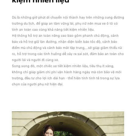
kiệm nhiên liệu
Dù là những giờ phút di chuyển nội thành hay trên những cung đường
trường du lịch, để giúp an tâm vững lái, phụ nữ nên mua xe ô tô có
tính an toàn cao cùng khả năng tiết kiệm nhiên liệu.
Hệ thống hỗ trợ an toàn nâng cao bao gồm phanh chủ động, cảnh
báo và hỗ trợ giữ làn đường, nhận diện biển báo tốc độ, cảnh báo
điểm mù chủ động và cảnh báo mất tập trung,...sẽ giúp giảm thiểu rủi
ro, hỗ trợ trong các tình huống dễ xảy ra sai sót, đảm bảo an toàn cho
người lái và người đi cùng xe.
Song song đó, một chiếc xe tiết kiệm nhiên liệu, tiêu thụ ít xăng,
không chỉ giúp giảm chi phí vận hành hàng ngày mà còn bảo vệ môi
trường, đầu tư cho lợi ích dài hạn - thể hiện tính tinh tế trong sự lựa
chọn của người phụ nữ hiện đại.