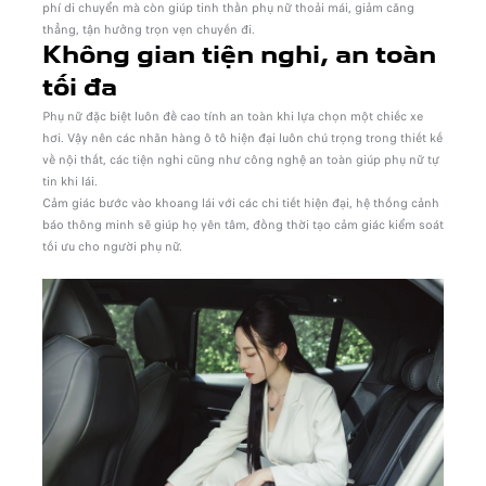
phí di chuyển mà còn giúp tinh thần phụ nữ thoải mái, giảm căng
thẳng, tận hưởng trọn vẹn chuyến đi.
Không gian tiện nghi, an toàn
tối đa
Phụ nữ đặc biệt luôn đề cao tính an toàn khi lựa chọn một chiếc xe
hơi. Vậy nên các nhãn hàng ô tô hiện đại luôn chú trọng trong thiết kế
về nội thất, các tiện nghi cũng như công nghệ an toàn giúp phụ nữ tự
tin khi lái.
Cảm giác bước vào khoang lái với các chi tiết hiện đại, hệ thống cảnh
báo thông minh sẽ giúp họ yên tâm, đồng thời tạo cảm giác kiểm soát
tối ưu cho người phụ nữ.