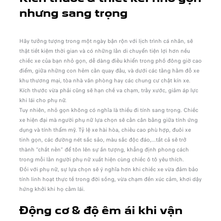
nhưng sang trọng
Hãy tưởng tượng trong một ngày bận rộn với lịch trình cá nhân, sẽ
thật tiết kiệm thời gian và có những lần di chuyển tiện lợi hơn nếu
chiếc xe của bạn nhỏ gọn, dễ dàng điều khiển trong phố đông giờ cao
điểm, giữa những con hẻm cần quay đầu, và dưới các tầng hầm đỗ xe
khu thương mại, tòa nhà văn phòng hay các chung cư chật kín xe.
Kích thước vừa phải cũng sẽ hạn chế va chạm, trầy xước, giảm áp lực
khi lái cho phụ nữ.
Tuy nhiên, nhỏ gọn không có nghĩa là thiếu đi tính sang trọng. Chiếc
xe hiện đại mà người phụ nữ lựa chọn sẽ cần cân bằng giữa tính ứng
dụng và tính thẩm mỹ. Tỷ lệ xe hài hòa, chiều cao phù hợp, đuôi xe
tinh gọn, các đường nét sắc sảo, màu sắc độc đáo,...tất cả sẽ trở
thành “chất nền” để tôn lên sự ấn tượng, khẳng định phong cách
trong mỗi lần người phụ nữ xuất hiện cùng chiếc ô tô yêu thích.
Đối với phụ nữ, sự lựa chọn sẽ ý nghĩa hơn khi chiếc xe vừa đảm bảo
tính linh hoạt thực tế trong đời sống, vừa chạm đến xúc cảm, khơi dậy
hứng khởi khi họ cầm lái.
Động cơ & độ êm ái khi vận