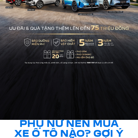
PHỤ NỮ NÊN MUA
XE Ô TÔ NÀO? GỢI Ý