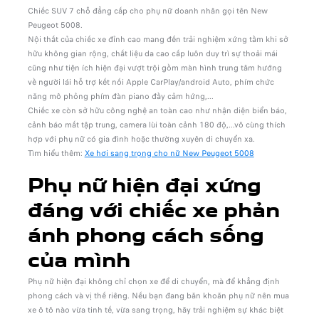
Chiếc SUV 7 chỗ đẳng cấp cho phụ nữ doanh nhân gọi tên New
Peugeot 5008.
Nội thất của chiếc xe đỉnh cao mang đến trải nghiệm xứng tầm khi sở
hữu không gian rộng, chất liệu da cao cấp luôn duy trì sự thoải mái
cũng như tiện ích hiện đại vượt trội gồm màn hình trung tâm hướng
về người lái hỗ trợ kết nối Apple CarPlay/android Auto, phím chức
năng mô phỏng phím đàn piano đầy cảm hứng,...
Chiếc xe còn sở hữu công nghệ an toàn cao như nhận diện biển báo,
cảnh báo mất tập trung, camera lùi toàn cảnh 180 độ,...vô cùng thích
hợp với phụ nữ có gia đình hoặc thường xuyên di chuyển xa.
Tìm hiểu thêm:
Xe hơi sang trọng cho nữ New Peugeot 5008
Phụ nữ hiện đại xứng
đáng với chiếc xe phản
ánh phong cách sống
của mình
Phụ nữ hiện đại không chỉ chọn xe để di chuyển, mà để khẳng định
phong cách và vị thế riêng. Nếu bạn đang băn khoăn phụ nữ nên mua
xe ô tô nào vừa tinh tế, vừa sang trọng, hãy trải nghiệm sự khác biệt