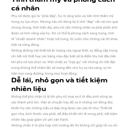
cá nhân
Phụ nữ được gọi là “phái đẹp”, họ rõ ràng luôn ưu tiên tính thẩm mỹ
trong sự lựa chọn. Nhưng nếu chỉ dừng lại ở chữ “đẹp” vẫn sẽ còn quá
chung chung, thời hiện đại, phụ nữ cần những chiếc xe phải phản ánh
được cá tính riêng của họ. Đó có thể là phong cách sang trọng, tinh
tế “chuẩn doanh nhân” hoặc trẻ trung, lôi cuốn cho những cái tôi khác
biệt và năng động.
Những đường nét thiết kế ấn tượng của ngoại thất, sự đẳng cấp trong
chi tiết nội thất hay các bảng màu đặc biệt sẽ là điểm thu hút đầu tiên
khi phụ nữ lựa chọn xe. Một chiếc xe “hợp gu” với những chi tiết đặc
trưng không thể nhầm lẫn sẽ mang đến cho họ sự tỏa sáng, tự tin
trên mọi cung đường, trong mọi hoạt động.
Dễ lái, nhỏ gọn và tiết kiệm
nhiên liệu
Không thể phủ nhận tỷ lệ lớn phụ nữ mua xe ô tô đều sinh sống tại
các thành phố lớn. Việc di chuyển hay đỗ xe ở những nơi đông đúc
khiến họ cần những mẫu xe đáp ứng được các yếu tố như: Thiết kế
gọn nhẹ, kích thước vừa phải, dễ điều khiển khi đi trong phố, tiết kiệm
nhiên liệu giúp giảm chi phí vận hành.
Những chiếc ô tô phù hợp môi trường đô thị không chỉ giúp tối ưu chi