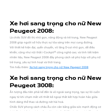
Xe hơi sang trọng cho nữ New
Peugeot 2008:
Là chiếc SUV đô thị nhỏ gọn, năng động và trẻ trung, New Peugeot
2008 giúp người sở hữu thực sự tỏa sáng trên mọi cung đường.
Với thiết kế hiện đại, uyển chuyển, vô lăng D-cut nhỏ gọn, dễ điều
khiển; cũng như nội thất i-Cockpit® công nghệ cao; và tính tiết kiệm
nhiên liệu, New Peugeot 2008 đầy phong cách sẽ phù hợp với phụ nữ
trẻ trung, yêu sự linh hoạt và thời trang.
Tìm hiểu thêm:
Xe hơi sang trọng cho nữ New Peugeot 2008
Xe hơi sang trọng cho nữ New
Peugeot 3008:
Ấn tượng đầu tiên phải kể đến là vẻ ngoài sang trọng, tạo sự lôi cuốn
ngay từ khi chạm mắt với thiết kế ngoại thất kết hợp hoàn hảo giữa
hình dáng thể thao và đường nét hài hoà.
Chiếc SUV phong cách châu Âu còn cân bằng giữa sức mạnh động cơ