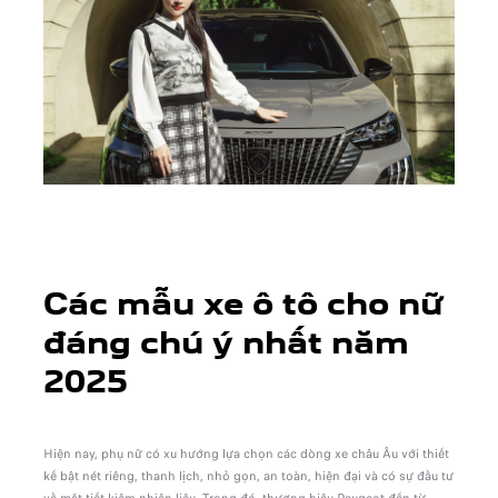
Các mẫu xe ô tô cho nữ
đáng chú ý nhất năm
2025
Hiện nay, phụ nữ có xu hướng lựa chọn các dòng xe châu Âu với thiết
kế bật nét riêng, thanh lịch, nhỏ gọn, an toàn, hiện đại và có sự đầu tư