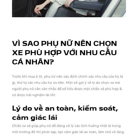
VÌ SAO PHỤ NỮ NÊN CHỌN
XE PHÙ HỢP VỚI NHU CẦU
CÁ NHÂN?
Trước khi mua ô tô, phụ nữ nên xác định chính xác nhu cầu của họ là
gì, thứ tự các nhu cầu họ ưu tiên. Một số gợi ý về lý do chọn xe mà
người phụ nữ cần cân nhắc để sở hữu được một chiếc xế phù hợp &
có được trải nghiệm lái tốt:
Lý do về an toàn, kiểm soát,
cảm giác lái
Chiếc xe sẽ giúp phụ nữ dễ dàng xử lý các tình huống nhất là trong
môi trường đô thị phức tạp, tạo cảm giác lái an toàn, làm chủ vô lăng.