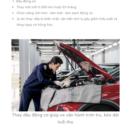
1. Dầu động cơ
Thay mới mỗi 5.000 km hoặc 03 tháng
Chức năng: bôi trơn - làm mát - làm sạch động cơ
Lý do thay: dầu bị biến chất, cặn bẩn tích tụ gây giảm hiệu suất và
tăng nguy cơ hỏng hóc.
Thay dầu động cơ giúp xe vận hành trơn tru, kéo dài
tuổi thọ