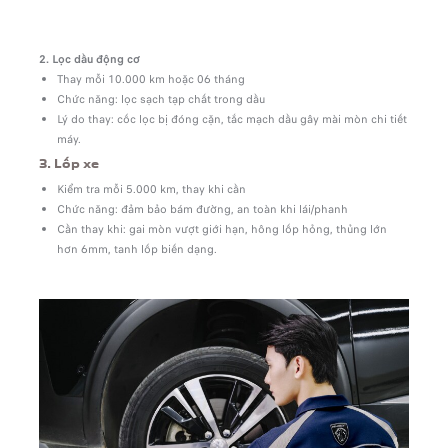
2. Lọc dầu động cơ
Thay mỗi 10.000 km hoặc 06 tháng
Chức năng: lọc sạch tạp chất trong dầu
Lý do thay: cốc lọc bị đóng cặn, tắc mạch dầu gây mài mòn chi tiết
máy.
3. Lốp xe
Kiểm tra mỗi 5.000 km, thay khi cần
Chức năng: đảm bảo bám đường, an toàn khi lái/phanh
Cần thay khi: gai mòn vượt giới hạn, hông lốp hỏng, thủng lớn
hơn 6mm, tanh lốp biến dạng.