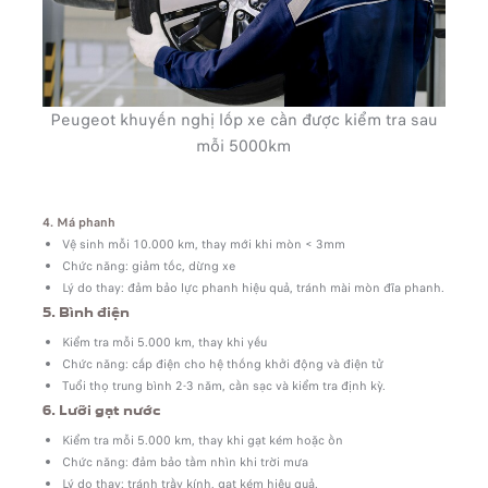
Peugeot khuyến nghị lốp xe cần được kiểm tra sau
mỗi 5000km
4. Má phanh
Vệ sinh mỗi 10.000 km, thay mới khi mòn < 3mm
Chức năng: giảm tốc, dừng xe
Lý do thay: đảm bảo lực phanh hiệu quả, tránh mài mòn đĩa phanh.
5. Bình điện
Kiểm tra mỗi 5.000 km, thay khi yếu
Chức năng: cấp điện cho hệ thống khởi động và điện tử
Tuổi thọ trung bình 2-3 năm, cần sạc và kiểm tra định kỳ.
6. Lưỡi gạt nước
Kiểm tra mỗi 5.000 km, thay khi gạt kém hoặc ồn
Chức năng: đảm bảo tầm nhìn khi trời mưa
Lý do thay: tránh trầy kính, gạt kém hiệu quả.