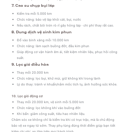
7. Cao su chụp bụi láp
Kiểm tra mỗi 5.000 km
Chức năng: bảo vệ láp khỏi cát, bụi, nước
Nếu rách, chất bôi trơn rò rỉ gây hỏng láp - chi phí thay rất cao.
8. Dung dịch vệ sinh kim phun
Đổ vào bình xăng mỗi 10.000 km
Chức năng: làm sạch buồng đốt, đầu kim phun
Giúp động cơ vận hành êm ái, tiết kiệm nhiên liệu, phục hồi công
suất.
9. Lọc gió điều hòa
Thay mỗi 20.000 km
Chức năng: lọc bụi, khử mùi, giữ không khí trong lành
Lý do thay: tránh vi khuẩn/nấm mốc tích tụ, ảnh hưởng sức khỏe.
10. Lọc gió động cơ
Thay mỗi 20.000 km, vệ sinh mỗi 5.000 km
Chức năng: lọc không khí vào buồng đốt
Khi bẩn: giảm công suất, tiêu hao nhiên liệu.
Chăm sóc xe không chỉ là kiểm tra khi có trục trặc, mà là chủ động
bảo vệ xe ngay từ sớm. Thay phụ tùng đúng thời điểm giúp bạn tiết
kiệm chi phí, an tâm trên mọi hành trình.