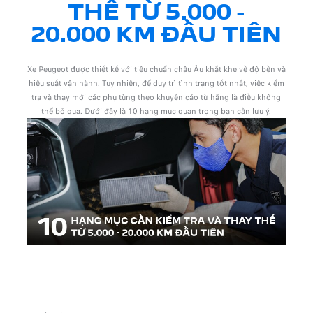
THẾ TỪ 5.000 -
20.000 KM ĐẦU TIÊN
Xe Peugeot được thiết kế với tiêu chuẩn châu Âu khắt khe về độ bền và
hiệu suất vận hành. Tuy nhiên, để duy trì tình trạng tốt nhất, việc kiểm
tra và thay mới các phụ tùng theo khuyến cáo từ hãng là điều không
thể bỏ qua. Dưới đây là 10 hạng mục quan trọng bạn cần lưu ý.