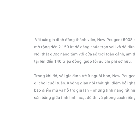
Với các gia đình đông thành viên, New Peugeot 5008 nổ
mở rộng đến 2.150 lít dễ dàng chứa trọn vali và đồ dù
Nội thất được nâng tầm với cửa sổ trời toàn cảnh, âm t
tại lên đến 140 triệu đồng, giúp tối ưu chi phí sở hữu.
Trong khi đó, với gia đình trẻ ít người hơn, New Peu
đi chơi cuối tuần. Không gian nội thất ghi điểm bởi gh
báo điểm mù và hỗ trợ giữ làn – những tính năng rất h
cân bằng giữa tính linh hoạt đô thị và phong cách riên