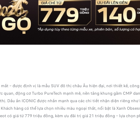
ắt – được định vị là mẫu SUV đô thị châu Âu hiện đại, nơi thiết kế, công
trực quan, động cơ Turbo PureTech mạnh mẽ, nền tảng khung gầm CMP danh 
 thị. Dấu ấn ICONIC được nhấn mạnh qua các chi tiết nhận diện riêng như 
Khách hàng có thể lựa chọn nhiều màu ngoại thất, nổi bật là Xanh Obses
 có giá từ 779 triệu đồng, kèm ưu đãi trị giá 21 triệu đồng – lựa chọn p