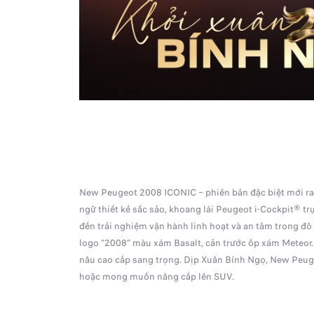
New Peugeot 2008 ICONIC – phiên bản đặc biệt mới ra m
ngữ thiết kế sắc sảo, khoang lái Peugeot i-Cockpit® 
đến trải nghiệm vận hành linh hoạt và an tâm trong đô
logo “2008” màu xám Basalt, cản trước ốp xám Meteor. 
nâu cao cấp sang trọng. Dịp Xuân Bính Ngọ, New Peugeot
hoặc mong muốn nâng cấp lên SUV.