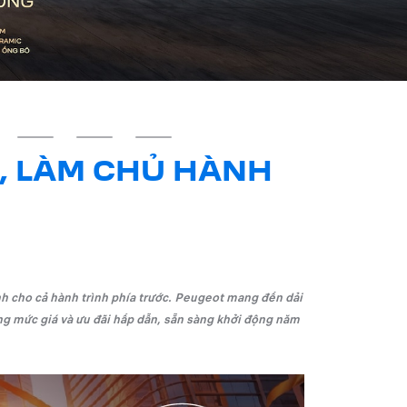
U, LÀM CHỦ HÀNH
h cho cả hành trình phía trước. Peugeot mang đến dải
ùng mức giá và ưu đãi hấp dẫn, sẵn sàng khởi động năm