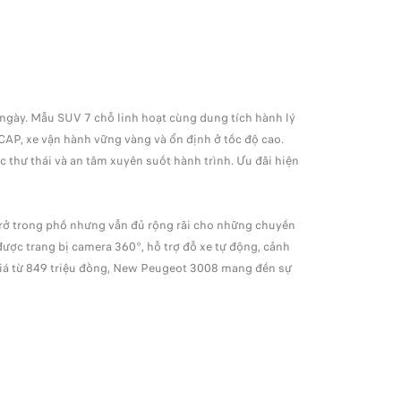
 ngày. Mẫu SUV 7 chỗ linh hoạt cùng dung tích hành lý
CAP, xe vận hành vững vàng và ổn định ở tốc độ cao.
c thư thái và an tâm xuyên suốt hành trình. Ưu đãi hiện
 trở trong phố nhưng vẫn đủ rộng rãi cho những chuyến
 được trang bị camera 360°, hỗ trợ đỗ xe tự động, cảnh
c giá từ 849 triệu đồng, New Peugeot 3008 mang đến sự