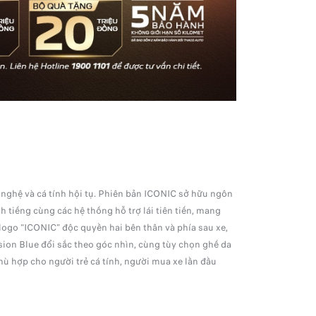
 nghệ và cá tính hội tụ. Phiên bản ICONIC sở hữu ngôn
tiếng cùng các hệ thống hỗ trợ lái tiên tiến, mang
logo “ICONIC” độc quyền hai bên thân và phía sau xe,
sion Blue đổi sắc theo góc nhìn, cùng tùy chọn ghế da
hù hợp cho người trẻ cá tính, người mua xe lần đầu