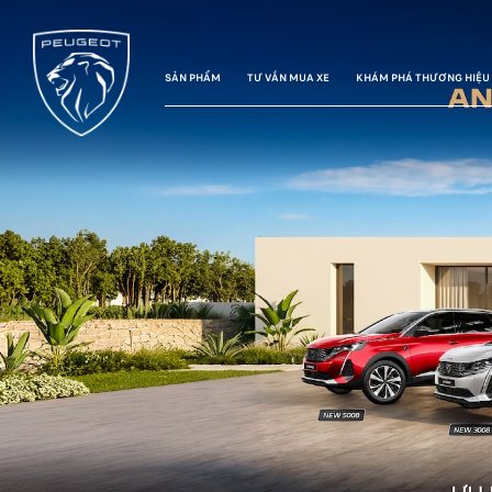
SẢN PHẨM
TƯ VẤN MUA XE
KHÁM PHÁ THƯƠNG HIỆU