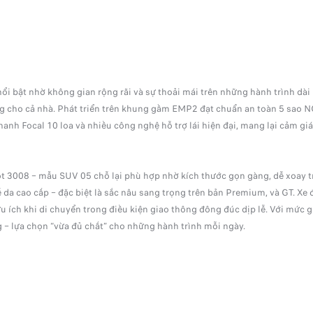
i bật nhờ không gian rộng rãi và sự thoải mái trên những hành trình dài
ng cho cả nhà. Phát triển trên khung gầm EMP2 đạt chuẩn an toàn 5 sao N
hanh Focal 10 loa và nhiều công nghệ hỗ trợ lái hiện đại, mang lại cảm giá
geot 3008 – mẫu SUV 05 chỗ lại phù hợp nhờ kích thước gọn gàng, dễ xoay
ế da cao cấp – đặc biệt là sắc nâu sang trọng trên bản Premium, và GT. Xe
ữu ích khi di chuyển trong điều kiện giao thông đông đúc dịp lễ. Với mứ
g – lựa chọn “vừa đủ chất” cho những hành trình mỗi ngày.