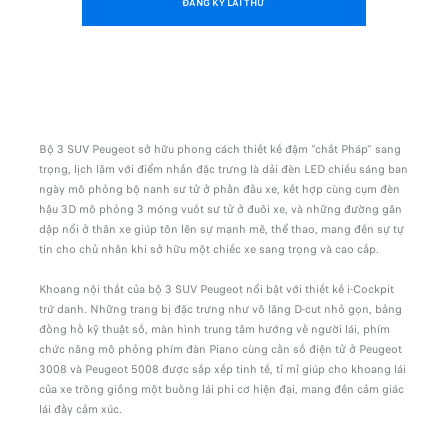
ĐĂNG KÝ LÁI THỬ
Bộ 3 SUV Peugeot sở hữu phong cách thiết kế đậm “chất Pháp” sang
trọng, lịch lãm với điểm nhấn đặc trưng là dải đèn LED chiếu sáng ban
ngày mô phỏng bộ nanh sư tử ở phần đầu xe, kết hợp cùng cụm đèn
hậu 3D mô phỏng 3 móng vuốt sư tử ở đuôi xe, và những đường gân
dập nổi ở thân xe giúp tôn lên sự mạnh mẽ, thể thao, mang đến sự tự
tin cho chủ nhân khi sở hữu một chiếc xe sang trọng và cao cấp.
Khoang nội thất của bộ 3 SUV Peugeot nổi bật với thiết kế i-Cockpit
trứ danh. Những trang bị đặc trưng như vô lăng D-cut nhỏ gọn, bảng
đồng hồ kỹ thuật số, màn hình trung tâm hướng về người lái, phím
chức năng mô phỏng phím đàn Piano cùng cần số điện tử ở Peugeot
3008 và Peugeot 5008 được sắp xếp tinh tế, tỉ mỉ giúp cho khoang lái
của xe trông giống một buồng lái phi cơ hiện đại, mang đến cảm giác
lái đầy cảm xúc.