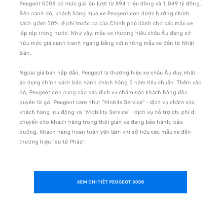
Peugeot 5008 có mức giá lần lượt từ 894 triệu đồng và 1,049 tỷ đồng.
Bên cạnh đó, khách hàng mua xe Peugeot còn được hưởng chính
sách giảm 50% lệ phí trước bạ của Chính phủ dành cho các mẫu xe
lắp ráp trong nước. Như vậy, mẫu xe thương hiệu châu Âu đang sở
hữu mức giá cạnh tranh ngang bằng với những mẫu xe đến từ Nhật
Bản.
Ngoài giá bán hấp dẫn, Peugeot là thương hiệu xe châu Âu duy nhất
áp dụng chính sách bảo hành chính hãng 5 năm tiêu chuẩn. Thêm vào
đó, Peugeot còn cung cấp các dịch vụ chăm sóc khách hàng độc
quyền từ gói Peugeot care như: “Mobile Service” - dịch vụ chăm sóc
khách hàng lưu động và "Mobility Service" - dịch vụ hỗ trợ chi phí di
chuyển cho khách hàng trong thời gian xe đang bảo hành, bảo
dưỡng. Khách hàng hoàn toàn yên tâm khi sở hữu các mẫu xe đến
thương hiệu “sư tử Pháp”.
XEM CHI TIẾT PEUGEOT 3008