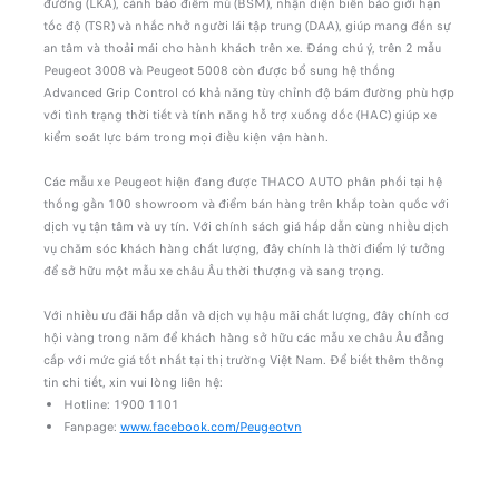
đường (LKA), cảnh báo điểm mù (BSM), nhận diện biển báo giới hạn
tốc độ (TSR) và nhắc nhở người lái tập trung (DAA), giúp mang đến sự
an tâm và thoải mái cho hành khách trên xe. Đáng chú ý, trên 2 mẫu
Peugeot 3008 và Peugeot 5008 còn được bổ sung hệ thống
Advanced Grip Control có khả năng tùy chỉnh độ bám đường phù hợp
với tình trạng thời tiết và tính năng hỗ trợ xuống dốc (HAC) giúp xe
kiểm soát lực bám trong mọi điều kiện vận hành.
Các mẫu xe Peugeot hiện đang được THACO AUTO phân phối tại hệ
thống gần 100 showroom và điểm bán hàng trên khắp toàn quốc với
dịch vụ tận tâm và uy tín. Với chính sách giá hấp dẫn cùng nhiều dịch
vụ chăm sóc khách hàng chất lượng, đây chính là thời điểm lý tưởng
để sở hữu một mẫu xe châu Âu thời thượng và sang trọng.
Với nhiều ưu đãi hấp dẫn và dịch vụ hậu mãi chất lượng, đây chính cơ
hội vàng trong năm để khách hàng sở hữu các mẫu xe châu Âu đẳng
cấp với mức giá tốt nhất tại thị trường Việt Nam. Để biết thêm thông
tin chi tiết, xin vui lòng liên hệ:
Hotline: 1900 1101
Fanpage:
www.facebook.com/Peugeotvn