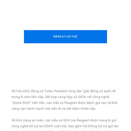
ĐĂNG KÝ LÁI THỬ
Sở hữu khối động cơ Turbo Puratech từng đạt “giải động cơ quốc tế”
trong 8 năm liên tiếp, kết hợp cùng hộp số EAT6 với công nghệ
"Quick Shift” tiến tiến, các mẫu xe Peugeot được đánh giá cao về khả
năng vận hành mạnh mẽ, bền bỉ và tiết kiệm nhiên liệu.
Về tính năng an toàn, các mẫu xe SUV của Peugeot được trang bị gói
công nghệ hỗ trợ lái ADAS vượt trội, bao gồm hệ thống hỗ trợ giữ làn