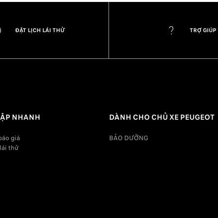
ĐẶT LỊCH LÁI THỬ
TRỢ GIÚP
CẬP NHANH
DÀNH CHO CHỦ XE PEUGEOT
báo giá
BẢO DƯỠNG
lái thử