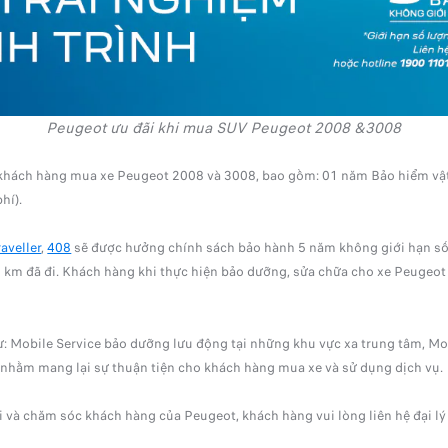
Peugeot ưu đãi khi mua SUV Peugeot 2008 &3008
khách hàng mua xe Peugeot 2008 và 3008, bao gồm: 01 năm Bảo hiểm vật 
hí).
raveller
,
408
sẽ được hưởng chính sách bảo hành 5 năm không giới hạn số 
số km đã đi. Khách hàng khi thực hiện bảo dưỡng, sửa chữa cho xe Peugeo
Mobile Service bảo dưỡng lưu động tại những khu vực xa trung tâm, Mobi
 trì nhằm mang lại sự thuận tiện cho khách hàng mua xe và sử dụng dịch vụ.
ãi và chăm sóc khách hàng của Peugeot, khách hàng vui lòng liên hệ đại 