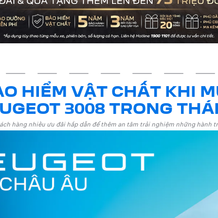
BẢO HIỂM VẬT CHẤT KHI 
EUGEOT 3008 TRONG THÁ
ch hàng nhiều ưu đãi hấp dẫn để thêm an tâm trải nghiệm những hành tr