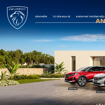
SẢN PHẨM
TƯ VẤN MUA XE
KHÁM PHÁ THƯƠNG HIỆU