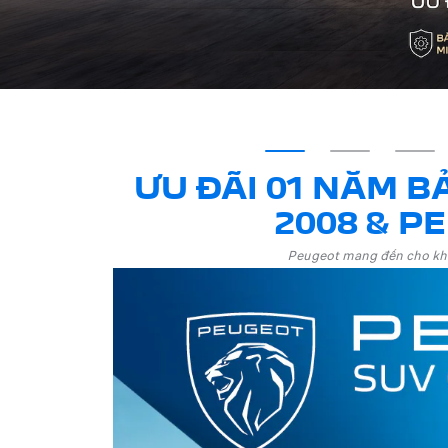
ƯU ĐÃI 01 NĂM 
2008 & P
Peugeot mang đến cho khá