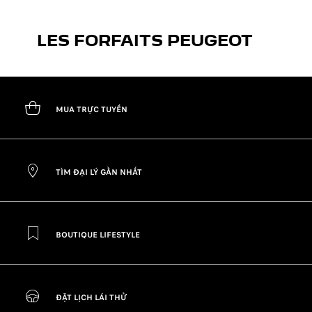
LES FORFAITS PEUGEOT
MUA TRỰC TUYẾN
TÌM ĐẠI LÝ GẦN NHẤT
BOUTIQUE LIFESTYLE
ĐẶT LỊCH LÁI THỬ