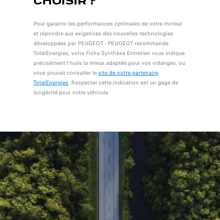
CHOISIR ?
Pour garantir les performances optimales de votre moteur
et répondre aux exigences des nouvelles technologies
développées par PEUGEOT - PEUGEOT recommande
TotalEnergies, votre Fiche Synthèse Entretien vous indique
précisément l’huile la mieux adaptée pour vos vidanges, ou
vous pouvez consulter le
site de notre partenaire
TotalEnergies
. Respecter cette indication est un gage de
longévité pour votre véhicule.