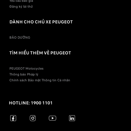
Yêu cầu báo giá
Đăng ký lái thử
DÀNH CHO CHỦ XE PEUGEOT
BẢO DƯỠNG
TÌM HIỂU THÊM VỀ PEUGEOT
PEUGEOT Motocycles
Thông báo Pháp lý
Chính sách Bảo mật Thông tin Cá nhân
HOTLINE: 1900 1101