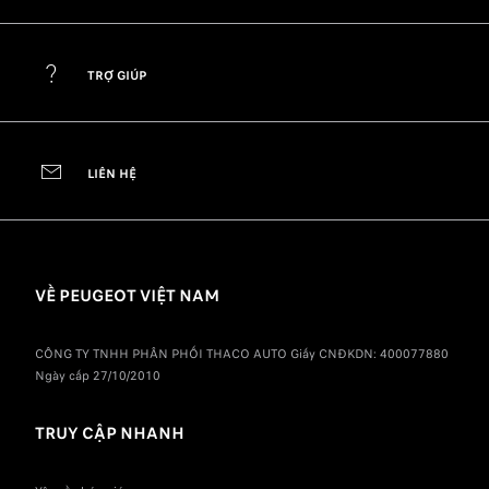
TRỢ GIÚP
LIÊN HỆ
VỀ PEUGEOT VIỆT NAM
CÔNG TY TNHH PHÂN PHỐI THACO AUTO Giấy CNĐKDN: 400077880
Ngày cấp 27/10/2010
TRUY CẬP NHANH